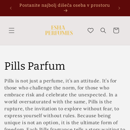
Preskoči
Postanite najbolj dišeča oseba v prostoru
na
vsebino
Košarica
Z
Pills Parfum
b
Pills is not just a perfume, it’s an attitude. It’s for
those who challenge the norm, for those who
i
embrace risk and celebrate the unexpected. In a
r
world oversaturated with the same, Pills is the
rupture, the invitation to explore without fear, to
k
express yourself without rules. Because being
unique is not an option, it is the ultimate form of
freedom. Each Pills fragrance tells a story waiting to