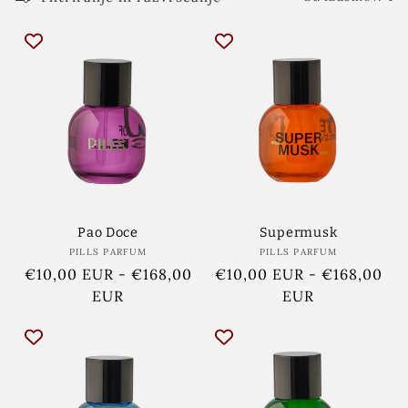
Pao Doce
Supermusk
PILLS PARFUM
Ponudnik:
PILLS PARFUM
Ponudnik:
Redna
€10,00 EUR
-
€168,00
Redna
€10,00 EUR
-
€168,00
cena
EUR
cena
EUR