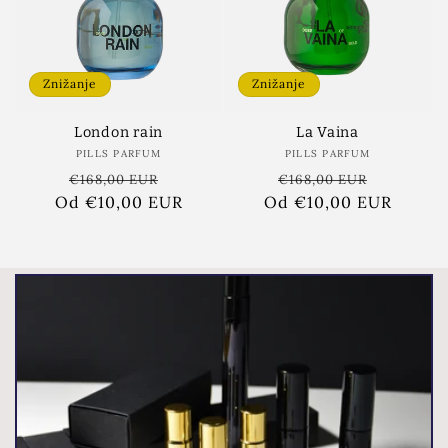
Znižanje
Znižanje
London rain
La Vaina
PILLS PARFUM
Ponudnik:
PILLS PARFUM
Ponudnik:
Redna
Znižana
Redna
Znižana
€168,00 EUR
€168,00 EUR
Od €10,00 EUR
cena
cena
Od €10,00 EUR
cena
cena