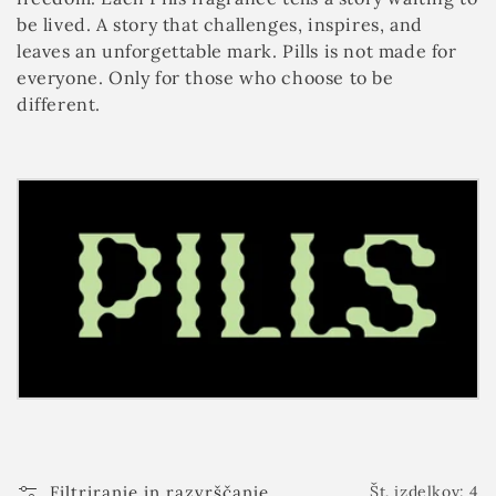
a
be lived. A story that challenges, inspires, and
:
leaves an unforgettable mark. Pills is not made for
everyone. Only for those who choose to be
different.
Filtriranje in razvrščanje
Št. izdelkov: 4