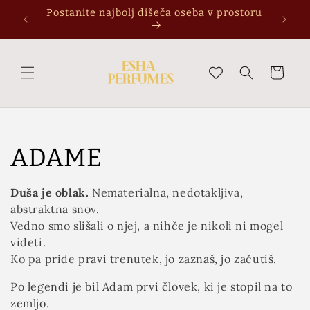
Preskoči
Postanite najbolj dišeča oseba v prostoru
na
P
vsebino
Košarica
Z
ADAME
b
Duša je oblak.
Nematerialna, nedotakljiva,
abstraktna snov.
i
Vedno smo slišali o njej, a nihče je nikoli ni mogel
r
videti.
Ko pa pride pravi trenutek, jo zaznaš, jo začutiš.
k
Po legendi je bil Adam prvi človek, ki je stopil na to
zemljo.