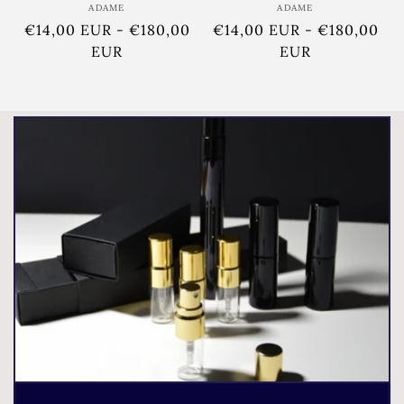
ADAME
Ponudnik:
ADAME
Ponudnik:
Redna
€14,00 EUR
-
€180,00
Redna
€14,00 EUR
-
€180,00
cena
EUR
cena
EUR