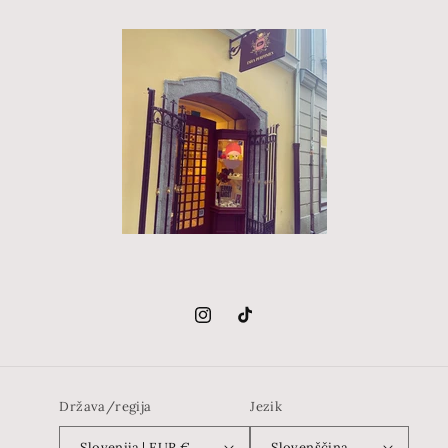
Instagram
TikTok
Država/regija
Jezik
Slovenija | EUR €
Slovenščina