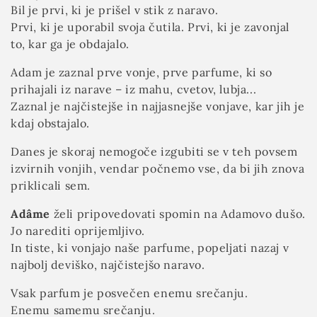
a
Bil je prvi, ki je prišel v stik z naravo.
:
Prvi, ki je uporabil svoja čutila. Prvi, ki je zavonjal
to, kar ga je obdajalo.
Adam je zaznal prve vonje, prve parfume, ki so
prihajali iz narave – iz mahu, cvetov, lubja...
Zaznal je najčistejše in najjasnejše vonjave, kar jih je
kdaj obstajalo.
Danes je skoraj nemogoče izgubiti se v teh povsem
izvirnih vonjih, vendar počnemo vse, da bi jih znova
priklicali sem.
Adâme
želi pripovedovati spomin na Adamovo dušo.
Jo narediti oprijemljivo.
In tiste, ki vonjajo naše parfume, popeljati nazaj v
najbolj deviško, najčistejšo naravo.
Vsak parfum je posvečen enemu srečanju.
Enemu samemu srečanju.