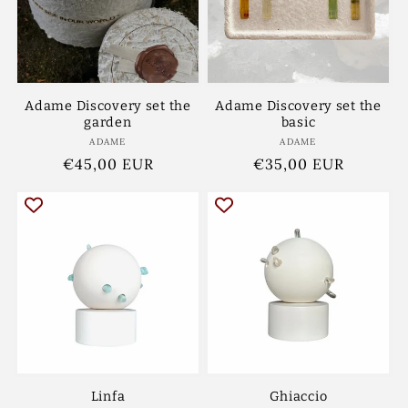
Adame Discovery set the
Adame Discovery set the
garden
basic
ADAME
Ponudnik:
ADAME
Ponudnik:
Redna
€45,00 EUR
Redna
€35,00 EUR
cena
cena
Linfa
Ghiaccio