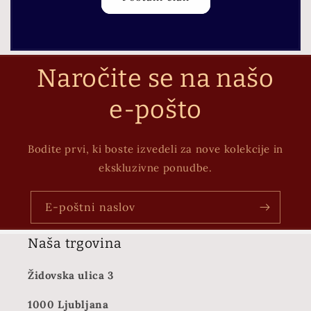
Naročite se na našo
e-pošto
Bodite prvi, ki boste izvedeli za nove kolekcije in
ekskluzivne ponudbe.
E-poštni naslov
Naša trgovina
Židovska ulica 3
1000 Ljubljana