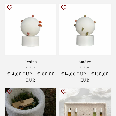
Resina
Madre
ADAME
Ponudnik:
ADAME
Ponudnik:
Redna
€14,00 EUR
-
€180,00
Redna
€14,00 EUR
-
€180,00
cena
EUR
cena
EUR